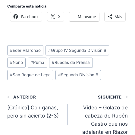
Comparte esta noticia:
Facebook
X
Meneame
Más
Etiquetas
#
Eder Vilarchao
#
Grupo IV Segunda División B
de
#
Nono
#
Puma
#
Ruedas de Prensa
la
entrada:
#
San Roque de Lepe
#
Segunda División B
Navegación
ANTERIOR
SIGUIENTE
de
[Crónica] Con ganas,
Video – Golazo de
entradas
pero sin acierto (2-3)
cabeza de Rubén
Castro que nos
adelanta en Riazor