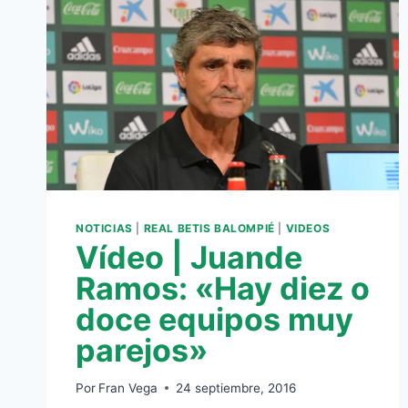
NOTICIAS
|
REAL BETIS BALOMPIÉ
|
VIDEOS
Vídeo | Juande
Ramos: «Hay diez o
doce equipos muy
parejos»
Por
Fran Vega
24 septiembre, 2016