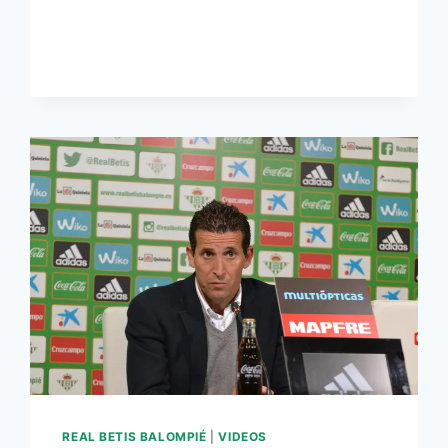
«ME
VOY
DE
UNA
FORMA
MUY
TRANQUILA
Y
ALEGRE»
REAL BETIS BALOMPIÉ
|
VIDEOS