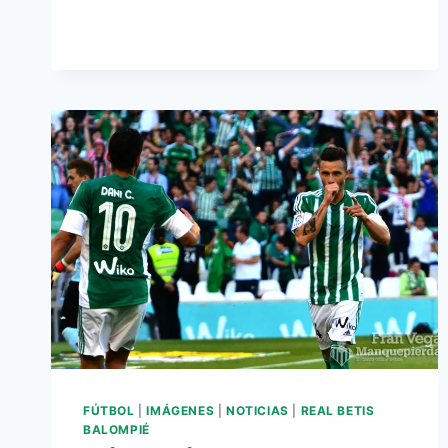
FÚTBOL
|
IMÁGENES
|
NOTICIAS
|
REAL BETIS
BALOMPIÉ