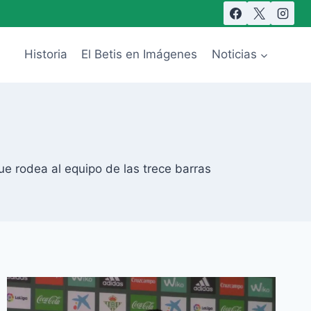
Historia
El Betis en Imágenes
Noticias
ue rodea al equipo de las trece barras