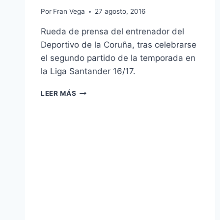
Por
Fran Vega
27 agosto, 2016
Rueda de prensa del entrenador del
Deportivo de la Coruña, tras celebrarse
el segundo partido de la temporada en
la Liga Santander 16/17.
VÍDEO
LEER MÁS
–
GARITANO:
«POR
MOMENTOS
SUFRIMOS
MUCHO»