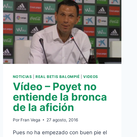
NOTICIAS
|
REAL BETIS BALOMPIÉ
|
VIDEOS
Vídeo – Poyet no
entiende la bronca
de la afición
Por
Fran Vega
27 agosto, 2016
Pues no ha empezado con buen pie el