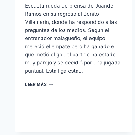
Escueta rueda de prensa de Juande
Ramos en su regreso al Benito
Villamarín, donde ha respondido a las
preguntas de los medios. Según el
entrenador malagueño, el equipo
mereció el empate pero ha ganado el
que metió el gol, el partido ha estado
muy parejo y se decidió por una jugada
puntual. Esta liga esta…
VÍDEO
LEER MÁS
|
JUANDE
RAMOS:
«HAY
DIEZ
O
DOCE
EQUIPOS