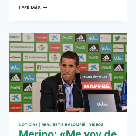
VÍDEO
LEER MÁS
–
LOS
NIÑOS
DEL
CAMPUS
DE
BENJAMÍN
¿POR
QUE
QUEREÍS
SER
JUGADORES
DEL
BETIS?
NOTICIAS
|
REAL BETIS BALOMPIÉ
|
VIDEOS
Merino: «Me voy de