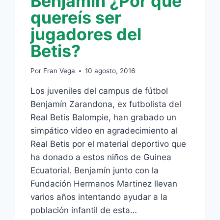
Benjamín ¿Por que
quereís ser
jugadores del
Betis?
Por
Fran Vega
10 agosto, 2016
Los juveniles del campus de fútbol
Benjamín Zarandona, ex futbolista del
Real Betis Balompie, han grabado un
simpático vídeo en agradecimiento al
Real Betis por el material deportivo que
ha donado a estos niños de Guinea
Ecuatorial. Benjamín junto con la
Fundación Hermanos Martinez llevan
varios años intentando ayudar a la
población infantil de esta…