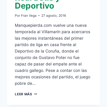
Deportivo
Por
Fran Vega
27 agosto, 2016
Manquepierda.com vuelve una nueva
temporada al Villamarín para acercaros
las mejores instantáneas del primer
partido de liga en casa frente al
Deportivo de la Coruña, donde el
conjunto de Gustavo Poter no fue
capaz de pasar del empate ante el
cuadro gallego. Pese a contar con las
mejores ocasiones del partido, el juego
pobre de…
ENREDADOS
LEER MÁS
–
GALERÍA