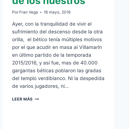
de los nuestros
Por
Fran Vega
16 mayo, 2016
Ayer, con la tranquilidad de vivir el
sufrimiento del descenso desde la otra
orilla, el bético tenía múltiples motivos
por el que acudir en masa al Villamarín
en último partido de la temporada
2015/2016, y así fue, mas de 40.000
gargantas béticas poblaron las gradas
del templo verdiblanco. Ni la despedida
de varios jugadores, ni…
HOMENAJE
LEER MÁS
A
DON
JORGE
MOLINA,
UNO