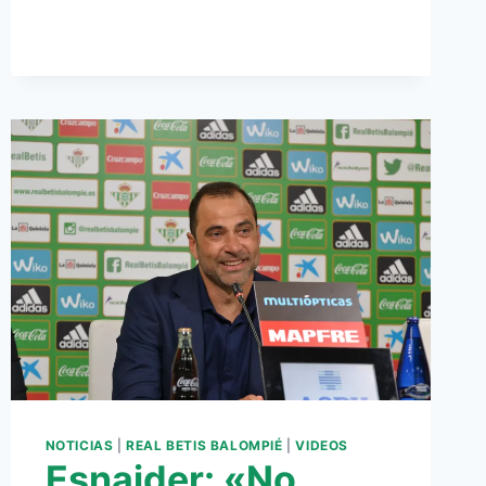
DE
LOS
NUESTROS
NOTICIAS
|
REAL BETIS BALOMPIÉ
|
VIDEOS
Esnaider: «No