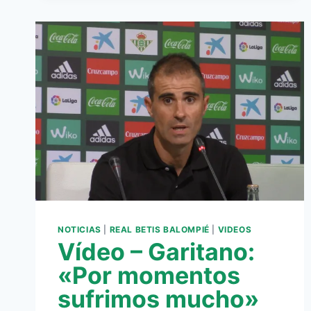
MUY
PAREJOS»
NOTICIAS
|
REAL BETIS BALOMPIÉ
|
VIDEOS
Vídeo – Garitano:
«Por momentos
sufrimos mucho»