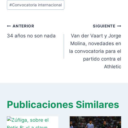
Etiquetas
#
Convocatoria internacional
de
la
Navegación
entrada:
ANTERIOR
SIGUIENTE
de
34 años no son nada
Van der Vaart y Jorge
entradas
Molina, novedades en
la convocatoria para el
partido contra el
Athletic
Publicaciones Similares