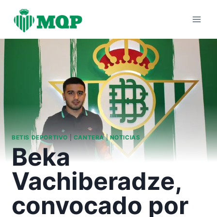
Saltar
al
contenido
BETIS DEPORTIVO
|
CANTERA
|
NOTICIAS
Beka
Vachiberadze,
convocado por