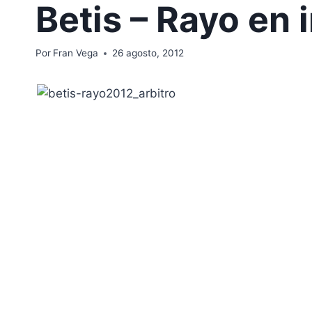
Betis – Rayo en
Por
Fran Vega
26 agosto, 2012