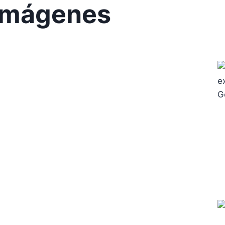
 imágenes