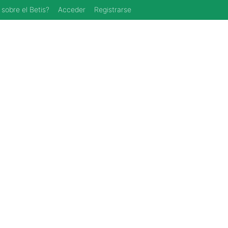
 sobre el Betis?
Acceder
Registrarse