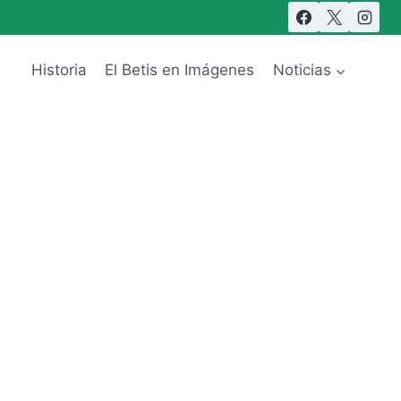
Historia
El Betis en Imágenes
Noticias