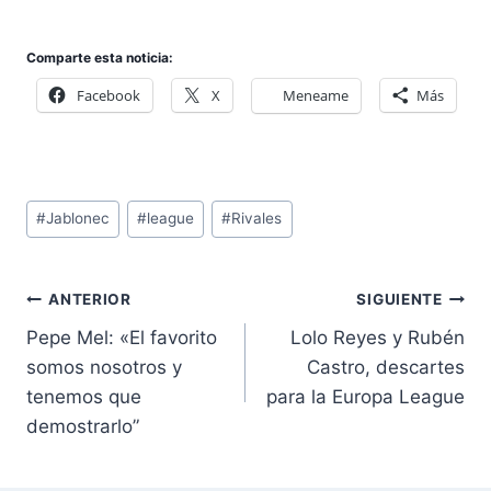
Comparte esta noticia:
Facebook
X
Meneame
Más
Etiquetas
#
Jablonec
#
league
#
Rivales
de
la
Navegación
entrada:
ANTERIOR
SIGUIENTE
de
Pepe Mel: «El favorito
Lolo Reyes y Rubén
entradas
somos nosotros y
Castro, descartes
tenemos que
para la Europa League
demostrarlo”