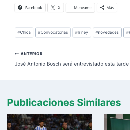
Facebook
X
Meneame
Más
Etiquetas
#
Chica
#
Convocatorias
#
Iriney
#
novedades
#
de
la
Navegación
entrada:
ANTERIOR
de
José Antonio Bosch será entrevistado esta tarde 
entradas
Publicaciones Similares