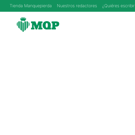
Saltar
Tienda Manquepierda
Nuestros redactores
¿Quiéres escribir
al
contenido