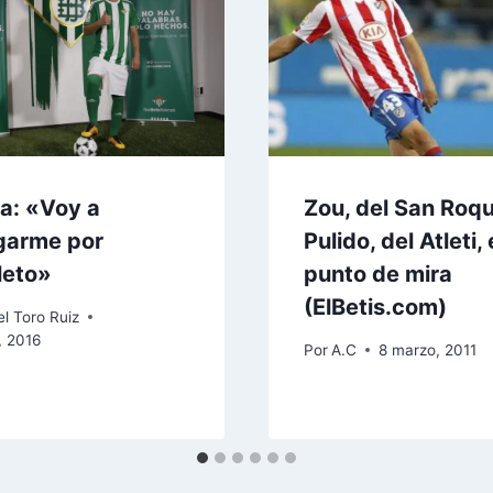
ia: «Voy a
Zou, del San Roqu
garme por
Pulido, del Atleti, 
leto»
punto de mira
(ElBetis.com)
l Toro Ruiz
, 2016
Por
A.C
8 marzo, 2011