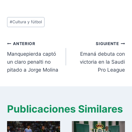
Etiquetas
#
Cultura y fútbol
de
la
Navegación
entrada:
ANTERIOR
SIGUIENTE
de
Manquepierda captó
Emaná debuta con
entradas
un claro penalti no
victoria en la Saudi
pitado a Jorge Molina
Pro League
Publicaciones Similares