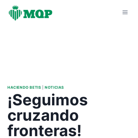
Saltar
al
contenido
HACIENDO BETIS
|
NOTICIAS
¡Seguimos
cruzando
fronteras!