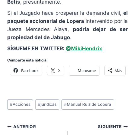
Betis
, presuntamente.
Si el Juzgado hace prosperar la demanda civil,
el
paquete accionarial de Lopera
intervenido por la
Jueza Mercedes Alaya,
podría dejar de ser
propiedad del de Jabugo
.
SÍGUEME EN TWITTER:
@MikiHendrix
Comparte esta noticia:
Facebook
X
Meneame
Más
Etiquetas
#
Acciones
#
juridicas
#
Manuel Ruiz de Lopera
de
la
Navegación
entrada:
ANTERIOR
SIGUIENTE