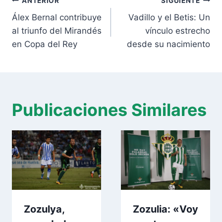
Navegación
ANTERIOR
SIGUIENTE
de
Álex Bernal contribuye
Vadillo y el Betis: Un
entradas
al triunfo del Mirandés
vínculo estrecho
en Copa del Rey
desde su nacimiento
Publicaciones Similares
Zozulya,
Zozulia: «Voy