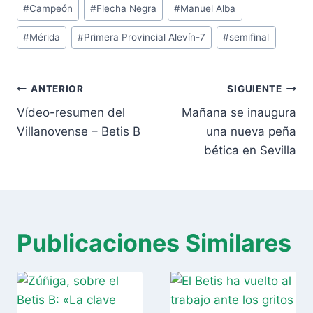
Etiquetas
#
Campeón
#
Flecha Negra
#
Manuel Alba
de
#
Mérida
#
Primera Provincial Alevín-7
#
semifinal
la
entrada:
Navegación
ANTERIOR
SIGUIENTE
de
Vídeo-resumen del
Mañana se inaugura
entradas
Villanovense – Betis B
una nueva peña
bética en Sevilla
Publicaciones Similares