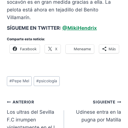
socavón es en gran medida gracias a ella. La
pelota está ahora en tejadillo del Benito
Villamarín.
SÍGUEME EN TWITTER:
@MikiHendrix
Comparte esta noticia:
Facebook
X
Meneame
Más
Etiquetas
#
Pepe Mel
#
psicología
de
la
Navegación
entrada:
ANTERIOR
SIGUIENTE
de
Los ultras del Sevilla
Udinese entra en la
entradas
F.C irrumpen
pugna por Matilla
violentamente en el I