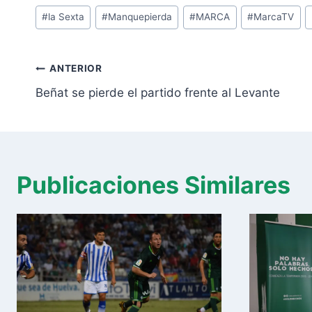
Etiquetas
#
la Sexta
#
Manquepierda
#
MARCA
#
MarcaTV
de
la
Navegación
entrada:
ANTERIOR
de
Beñat se pierde el partido frente al Levante
entradas
Publicaciones Similares