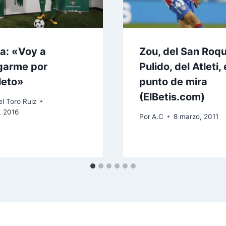
ia: «Voy a
Zou, del San Roqu
garme por
Pulido, del Atleti, 
leto»
punto de mira
(ElBetis.com)
l Toro Ruiz
, 2016
Por
A.C
8 marzo, 2011