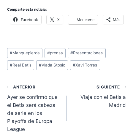
Comparte esta noticia:
Facebook
X
Meneame
Más
Etiquetas
#
Manquepierda
#
prensa
#
Presentaciones
de
#
Real Betis
#
Vlada Stosic
#
Xavi Torres
la
entrada:
Navegación
ANTERIOR
SIGUIENTE
de
Ayer se confirmó que
Viaja con el Betis a
entradas
el Betis será cabeza
Madrid
de serie en los
Playoffs de Europa
League