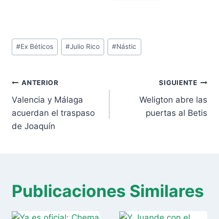
Etiquetas
#
Ex Béticos
#
Julio Rico
#
Nástic
de
la
Navegación
entrada:
ANTERIOR
SIGUIENTE
de
Valencia y Málaga
Weligton abre las
entradas
acuerdan el traspaso
puertas al Betis
de Joaquín
Publicaciones Similares