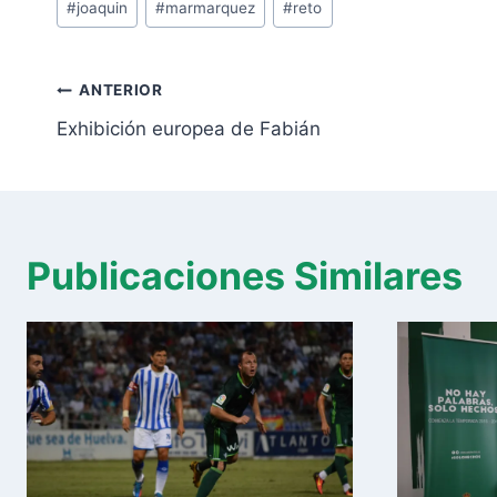
#
joaquin
#
marmarquez
#
reto
de
la
Navegación
entrada:
ANTERIOR
de
Exhibición europea de Fabián
entradas
Publicaciones Similares