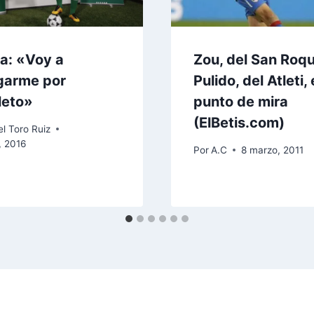
ia: «Voy a
Zou, del San Roqu
garme por
Pulido, del Atleti, 
leto»
punto de mira
(ElBetis.com)
l Toro Ruiz
, 2016
Por
A.C
8 marzo, 2011