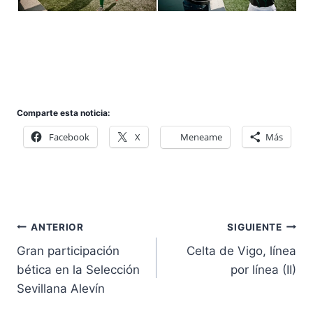
Comparte esta noticia:
Facebook
X
Meneame
Más
Navegación
ANTERIOR
SIGUIENTE
de
Gran participación
Celta de Vigo, línea
entradas
bética en la Selección
por línea (II)
Sevillana Alevín