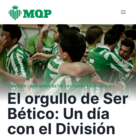
Saltar
al
contenido
CANTERA
|
HACIENDO BETIS
|
NOTICIAS
|
REPORTAJES
El orgullo de Ser
Bético: Un día
con el División