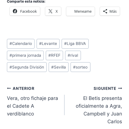
Comparte esta noticia:
Facebook
X
Meneame
Más
Etiquetas
#
Calendario
#
Levante
#
Liga BBVA
de
#
primera jornada
#
RFEF
#
rival
la
entrada:
#
Segunda División
#
Sevilla
#
sorteo
Navegación
ANTERIOR
SIGUIENTE
de
Vera, otro fichaje para
El Betis presenta
entradas
el Cadete A
oficialmente a Agra,
verdiblanco
Campbell y Juan
Carlos