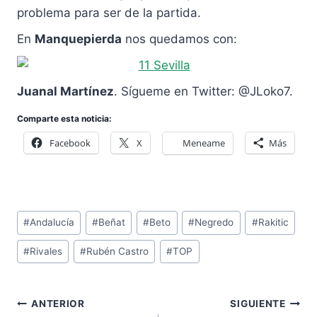
problema para ser de la partida.
En
Manquepierda
nos quedamos con:
Juanal Martínez
. Sígueme en Twitter: @JLoko7.
Comparte esta noticia:
Facebook
X
Meneame
Más
Etiquetas
#
Andalucía
#
Beñat
#
Beto
#
Negredo
#
Rakitic
de
#
Rivales
#
Rubén Castro
#
TOP
la
entrada:
Navegación
ANTERIOR
SIGUIENTE