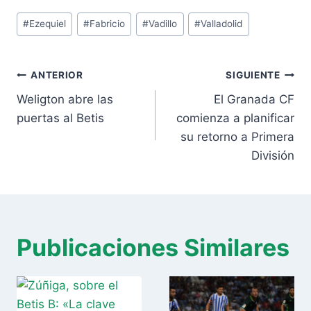
Etiquetas
#
Ezequiel
#
Fabricio
#
Vadillo
#
Valladolid
de
la
Navegación
entrada:
ANTERIOR
SIGUIENTE
de
Weligton abre las
El Granada CF
entradas
puertas al Betis
comienza a planificar
su retorno a Primera
División
Publicaciones Similares