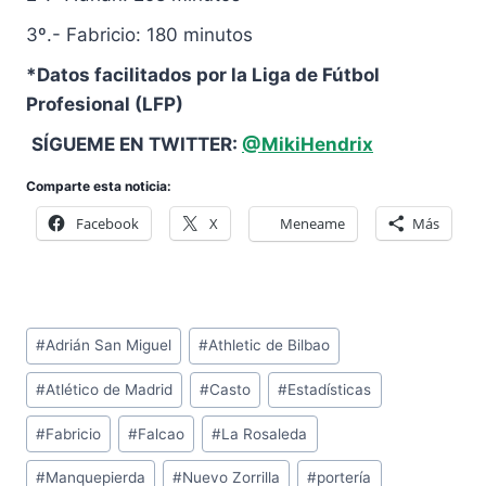
3º.- Fabricio: 180 minutos
*Datos facilitados por la Liga de Fútbol
Profesional (LFP)
SÍGUEME EN TWITTER:
@MikiHendrix
Comparte esta noticia:
Facebook
X
Meneame
Más
Etiquetas
#
Adrián San Miguel
#
Athletic de Bilbao
de
#
Atlético de Madrid
#
Casto
#
Estadísticas
la
entrada:
#
Fabricio
#
Falcao
#
La Rosaleda
#
Manquepierda
#
Nuevo Zorrilla
#
portería