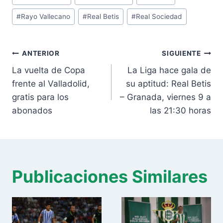
#
Rayo Vallecano
#
Real Betis
#
Real Sociedad
Navegación
ANTERIOR
SIGUIENTE
de
La vuelta de Copa
La Liga hace gala de
entradas
frente al Valladolid,
su aptitud: Real Betis
gratis para los
– Granada, viernes 9 a
abonados
las 21:30 horas
Publicaciones Similares