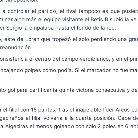
icó a controlar el partido, el rival tampoco es que pusi
nar algo más el equipo visitante el Betis B subió la vel
er Sergio la empalaba hasta el fondo de la red.
usto, éste de Loren que tropezó el solo perdiendo una gr
 reanudación.
consistencia el centro del campo verdiblanco, y en el pri
al encajando golpes como podía. Si el marcador no fue ma
to gol para certificar la quinta victoria consecutiva y de
filial con 15 puntos, tras el inapelable líder Arcos con
ecireños el filial volvería a la cuarta posición. Cabe 
to a Algeciras el menos goleado con solo 2 goles en 6 en