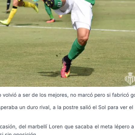
o volvió a ser de los mejores, no marcó pero si fabricó g
aba un duro rival, a la postre salió el Sol para ver el gr
 ocasión, del marbellí Loren que sacaba el meta lépero 
i sin oposición.