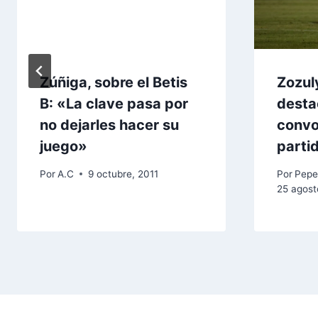
Zúñiga, sobre el Betis
Zozul
B: «La clave pasa por
desta
no dejarles hacer su
convo
juego»
parti
Por
A.C
9 octubre, 2011
Por
Pepe
25 agost