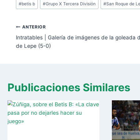
Etiquetas
#
betis b
#
Grupo X Tercera División
#
San Roque de L
de
la
Navegación
entrada:
ANTERIOR
de
Intratables | Galería de imágenes de la goleada 
entradas
de Lepe (5-0)
Publicaciones Similares