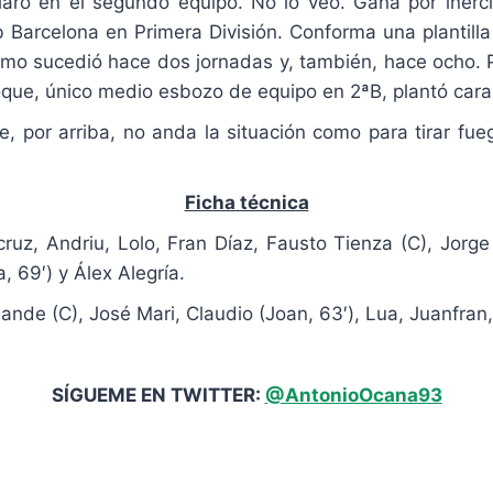
aro en el segundo equipo. No lo veo. Gana por inerci
b Barcelona en Primera División. Conforma una plantil
omo sucedió hace dos jornadas y, también, hace ocho. P
oque, único medio esbozo de equipo en 2ªB, plantó cara 
 por arriba, no anda la situación como para tirar fueg
Ficha técnica
ruz, Andriu, Lolo, Fran Díaz, Fausto Tienza (C), Jorg
, 69′) y Álex Alegría.
de (C), José Mari, Claudio (Joan, 63′), Lua, Juanfran, J
SÍGUEME EN TWITTER:
@AntonioOcana93