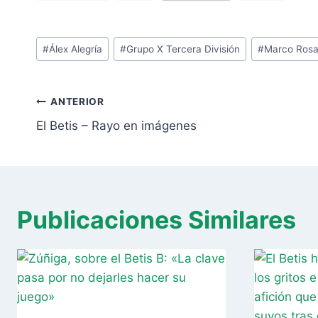
Etiquetas
#
Álex Alegría
#
Grupo X Tercera División
#
Marco Ros
de
la
Navegación
entrada:
ANTERIOR
de
El Betis – Rayo en imágenes
entradas
Publicaciones Similares