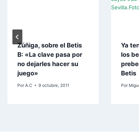
Zúñiga, sobre el Betis
Ya te
B: «La clave pasa por
los b
no dejarles hacer su
prebe
juego»
Betis
Por
A.C
9 octubre, 2011
Por
Migu