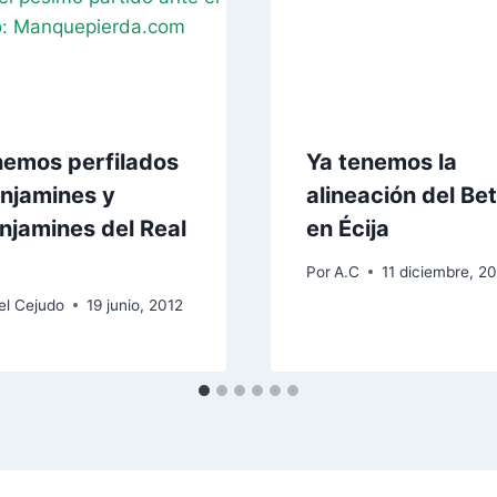
nemos perfilados
Ya tenemos la
enjamines y
alineación del Bet
njamines del Real
en Écija
Por
A.C
11 diciembre, 20
el Cejudo
19 junio, 2012