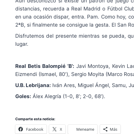
Aún desconozco si existe un patrón de juego cl
distancias, recuerda a Real Madrid o Fútbol Clu
en una ocasión dispar, entra. Pam. Como hoy, c
2ªB, si finalmente se consigue la gesta. El San R
Disfrutemos del presente mientras se pueda, que,
lugar.
Real Betis Balompié ‘B’:
Javi Montoya, Kevin Lac
Eizmendi (Ismael, 80′), Sergio Moyita (Marco Rosa
U.B. Lebrijana:
Iván Ares, Miguel Ángel, Samu, Juan
Goles:
Álex Alegría (1-0, 8′; 2-0, 68′).
Comparte esta noticia:
Facebook
X
Meneame
Más