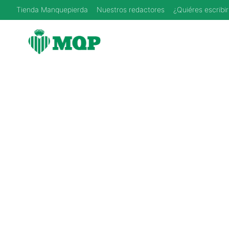
Saltar
Tienda Manquepierda
Nuestros redactores
¿Quiéres escribir
al
contenido