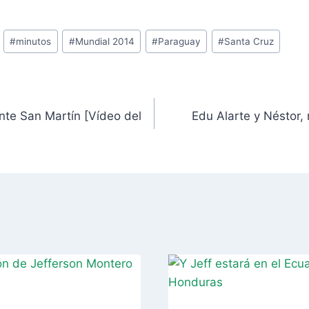
#
minutos
#
Mundial 2014
#
Paraguay
#
Santa Cruz
ante San Martín [Vídeo del
Edu Alarte y Néstor,