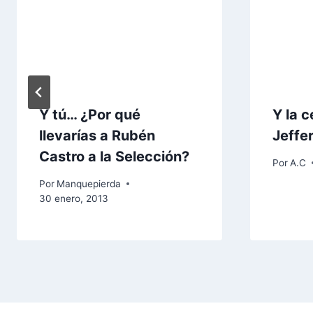
Y tú… ¿Por qué
Y la c
llevarías a Rubén
Jeffe
Castro a la Selección?
Por
A.C
Por
Manquepierda
30 enero, 2013