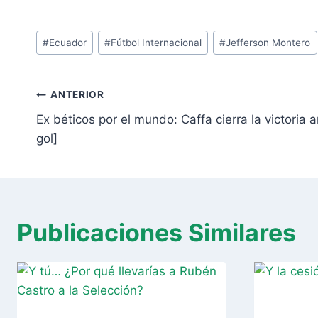
Etiquetas
#
Ecuador
#
Fútbol Internacional
#
Jefferson Montero
de
la
Navegación
entrada:
ANTERIOR
de
Ex béticos por el mundo: Caffa cierra la victoria 
entradas
gol]
Publicaciones Similares