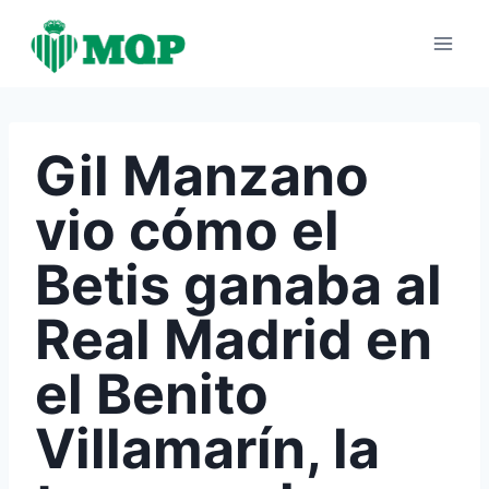
Saltar
al
contenido
Gil Manzano
vio cómo el
Betis ganaba al
Real Madrid en
el Benito
Villamarín, la