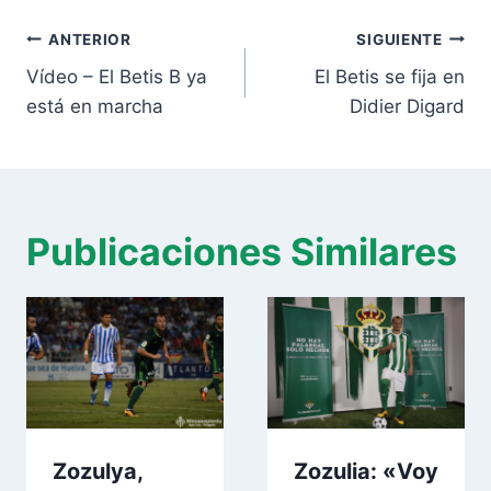
Navegación
ANTERIOR
SIGUIENTE
de
Vídeo – El Betis B ya
El Betis se fija en
entradas
está en marcha
Didier Digard
Publicaciones Similares
Zozulya,
Zozulia: «Voy