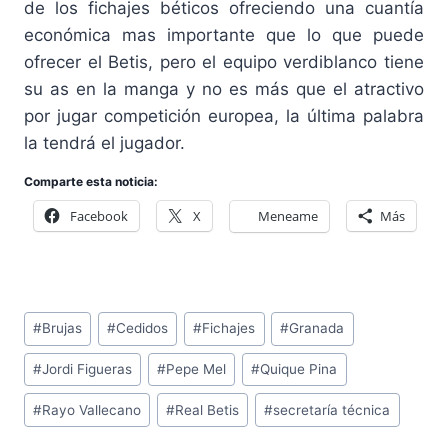
de los fichajes béticos ofreciendo una cuantía
económica mas importante que lo que puede
ofrecer el Betis, pero el equipo verdiblanco tiene
su as en la manga y no es más que el atractivo
por jugar competición europea, la última palabra
la tendrá el jugador.
Comparte esta noticia:
Facebook
X
Meneame
Más
Etiquetas
#
Brujas
#
Cedidos
#
Fichajes
#
Granada
de
#
Jordi Figueras
#
Pepe Mel
#
Quique Pina
la
entrada:
#
Rayo Vallecano
#
Real Betis
#
secretaría técnica