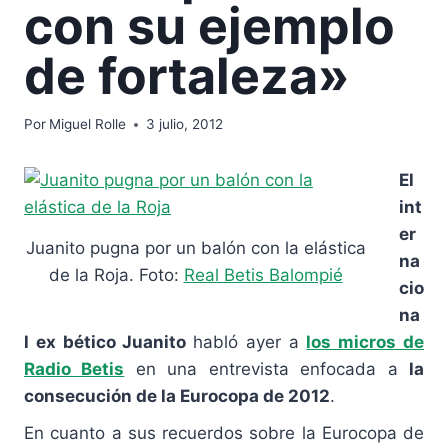
con su ejemplo
de fortaleza»
Por
Miguel Rolle
3 julio, 2012
El
int
er
Juanito pugna por un balón con la elástica
na
de la Roja. Foto:
Real Betis Balompié
cio
na
l ex bético Juanito
habló ayer a
los micros de
Radio Betis
en una entrevista enfocada a
la
consecución de la Eurocopa de 2012
.
En cuanto a sus recuerdos sobre la Eurocopa de