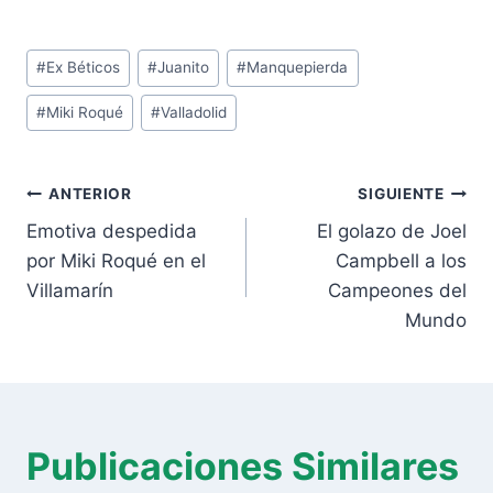
Etiquetas
#
Ex Béticos
#
Juanito
#
Manquepierda
de
#
Miki Roqué
#
Valladolid
la
entrada:
Navegación
ANTERIOR
SIGUIENTE
de
Emotiva despedida
El golazo de Joel
entradas
por Miki Roqué en el
Campbell a los
Villamarín
Campeones del
Mundo
Publicaciones Similares