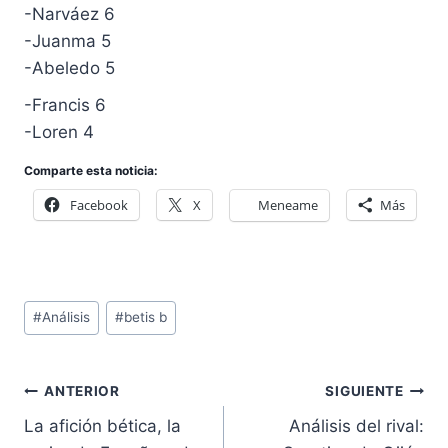
-Narváez 6
-Juanma 5
-Abeledo 5
-Francis 6
-Loren 4
Comparte esta noticia:
Facebook
X
Meneame
Más
Etiquetas
#
Análisis
#
betis b
de
la
Navegación
entrada:
ANTERIOR
SIGUIENTE
de
La afición bética, la
Análisis del rival: