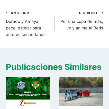
la
Navegación
entrada:
ANTERIOR
SIGUIENTE
de
Dorado y Amaya,
Por una copa de más,
entradas
papel estelar para
ve y anima al Betis
actores secundarios
Publicaciones Similares