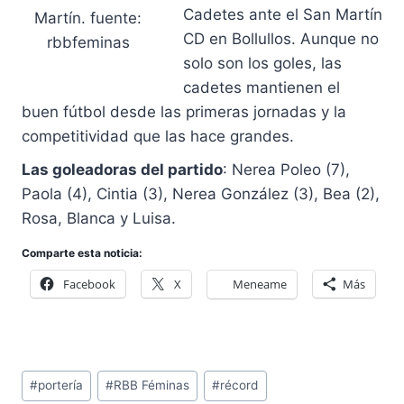
Cadetes ante el San Martín
Martín. fuente:
CD en Bollullos. Aunque no
rbbfeminas
solo son los goles, las
cadetes mantienen el
buen fútbol desde las primeras jornadas y la
competitividad que las hace grandes.
Las goleadoras del partido
: Nerea Poleo (7),
Paola (4), Cintia (3), Nerea González (3), Bea (2),
Rosa, Blanca y Luisa.
Comparte esta noticia:
Facebook
X
Meneame
Más
Etiquetas
#
portería
#
RBB Féminas
#
récord
de