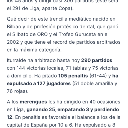
los 45 años y dirigir casi 300 partidos (este será
el 291 de Liga, aparte Copa).
Qué decir de este trencilla mediático nacido en
Bilbao y de profesión protésico dental, que ganó
el Silbato de ORO y el Trofeo Guruceta en el
2002 y que tiene el record de partidos arbitrados
en la máxima categoría.
Iturralde ha arbitrado hasta hoy
290 partidos
con 144 victorias locales, 71 tablas y 75 victorias
a domicilio. Ha pitado
105 penaltis
(61-44) y
ha
expulsado a 127 jugadores
(51 doble amarilla y
76 rojas).
A los
merengues
les ha dirigido en 40 ocasiones
en Liga,
ganando 25, empatando 3 y perdiendo
12
. En penaltis es favorable el balance a los de la
capital de España por 10 a 6. Ha expulsado a 8