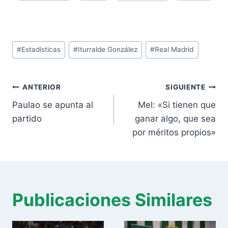
Etiquetas
#
Estadísticas
#
Iturralde González
#
Real Madrid
de
la
Navegación
entrada:
ANTERIOR
SIGUIENTE
de
Paulao se apunta al
Mel: «Si tienen que
entradas
partido
ganar algo, que sea
por méritos propios»
Publicaciones Similares