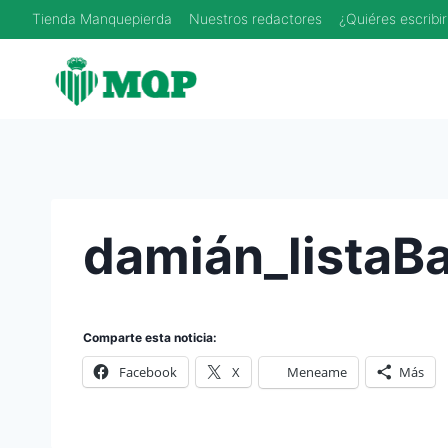
Saltar
Tienda Manquepierda
Nuestros redactores
¿Quiéres escribir
al
contenido
damián_listaB
Comparte esta noticia:
Facebook
X
Meneame
Más