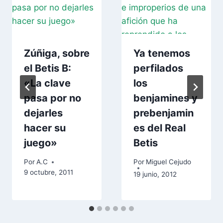
Zúñiga, sobre
Ya tenemos
el Betis B:
perfilados
«La clave
los
pasa por no
benjamines y
dejarles
prebenjamin
hacer su
es del Real
juego»
Betis
Por
A.C
Por
Miguel Cejudo
9 octubre, 2011
19 junio, 2012