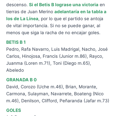
descenso.
Si el Betis B lograse una victoria
en
tierras de Juan Merino
adelantaría en la tabla a
los de La Línea
, por lo que el partido se antoja
de vital importancia. Si no se puede ganar, al
menos que siga la racha de no encajar goles.
BETIS B 1
Pedro, Rafa Navarro, Luis Madrigal, Nacho, José
Carlos, Hinojosa, Francis (Junior m.86), Rayco,
Juanma (Loren m.71), Toni (Diego m.65),
Abeledo
GRANADA B 0
David, Corozo (Uche m.46), Brian, Morante,
Carmona, Sulayman, Navarrete, Boateng (Nico
m.46), Denilson, Clifford, Peñaranda (Jafar m.73)
GOLES