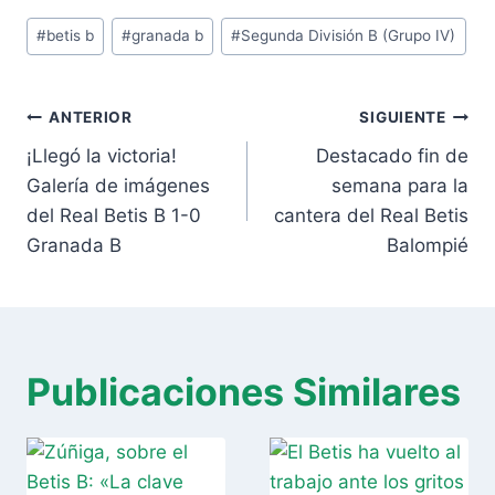
Etiquetas
#
betis b
#
granada b
#
Segunda División B (Grupo IV)
de
la
Navegación
entrada:
ANTERIOR
SIGUIENTE
de
¡Llegó la victoria!
Destacado fin de
entradas
Galería de imágenes
semana para la
del Real Betis B 1-0
cantera del Real Betis
Granada B
Balompié
Publicaciones Similares