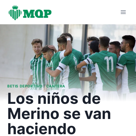
Saltar
al
contenido
BETIS DEPORTIVO
|
CANTERA
Los niños de
Merino se van
haciendo