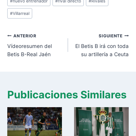
#
nuevo entrenador
#
rival directo
#
Rivales
la
entrada:
#
Villarreal
Navegación
ANTERIOR
SIGUIENTE
de
Vídeoresumen del
El Betis B irá con toda
entradas
Betis B-Real Jaén
su artillería a Ceuta
Publicaciones Similares