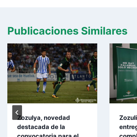
entradas
Publicaciones Similares
Zozulya, novedad
Zozul
destacada de la
entre
convocatoria para el
comp