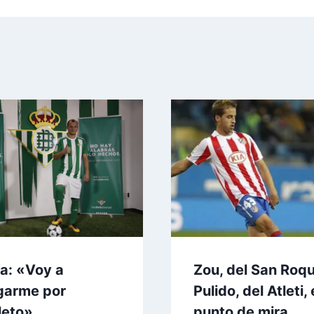
ia: «Voy a
Zou, del San Roqu
garme por
Pulido, del Atleti, 
leto»
punto de mira