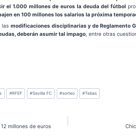
ir el 1.000 millones de euros la deuda del fútbol
pro
bajen en 100 millones los salarios la próxima tempora
a las
modificaciones disciplinarias y de Reglamento G
eudas, deberán asumir tal impago
, entre otras cuestio
s
#
RFEF
#
Sevilla FC
#
sorteo
#
Tebas
 12 millones de euros
Chic