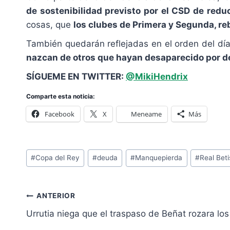
de sostenibilidad previsto por el CSD de reduc
cosas, que
los clubes de Primera y Segunda, re
También quedarán reflejadas en el orden del dí
nazcan de otros que hayan desaparecido por d
SÍGUEME EN TWITTER:
@MikiHendrix
Comparte esta noticia:
Facebook
X
Meneame
Más
Etiquetas
#
Copa del Rey
#
deuda
#
Manquepierda
#
Real Beti
de
la
Navegación
entrada:
ANTERIOR
de
Urrutia niega que el traspaso de Beñat rozara los