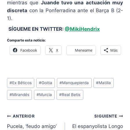
mientras que
Juande tuvo una actuación muy
discreta
con la Ponferradina ante el Barça B (2-
1).
SÍGUEME EN TWITTER:
@MikiHendrix
Comparte esta noticia:
Facebook
X
Meneame
Más
Etiquetas
#
Ex Béticos
#
Goitia
#
Manquepierda
#
Matilla
de
#
Mirandés
#
Murcia
#
Real Betis
la
entrada:
Navegación
ANTERIOR
SIGUIENTE
de
Pucela, ‘feudo amigo’
El espanyolista Longo