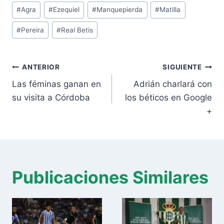
Etiquetas
#
Agra
#
Ezequiel
#
Manquepierda
#
Matilla
de
#
Pereira
#
Real Betis
la
entrada:
Navegación
ANTERIOR
SIGUIENTE
de
Las féminas ganan en
Adrián charlará con
entradas
su visita a Córdoba
los béticos en Google
+
Publicaciones Similares