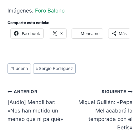
Imágenes:
Foro Balono
Comparte esta noticia:
Facebook
X
Meneame
Más
Etiquetas
#
Lucena
#
Sergio Rodríguez
de
la
Navegación
entrada:
ANTERIOR
SIGUIENTE
de
[Audio] Mendilibar:
Miguel Guillén: «Pepe
entradas
«Nos han metido un
Mel acabará la
meneo que ni pa qué»
temporada con el
Betis»