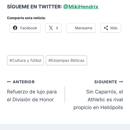
SÍGUEME EN TWITTER:
@MikiHendrix
Comparte esta noticia:
Facebook
X
Meneame
Más
Etiquetas
#
Cultura y fútbol
#
Estampas Béticas
de
la
Navegación
entrada:
ANTERIOR
SIGUIENTE
de
Refuerzo de lujo para
Sin Caparrós, el
entradas
el División de Honor
Athletic es rival
propicio en Heliópolis