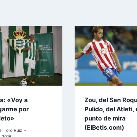
ia: «Voy a
Zou, del San Roqu
garme por
Pulido, del Atleti, 
leto»
punto de mira
(ElBetis.com)
l Toro Ruiz
, 2016