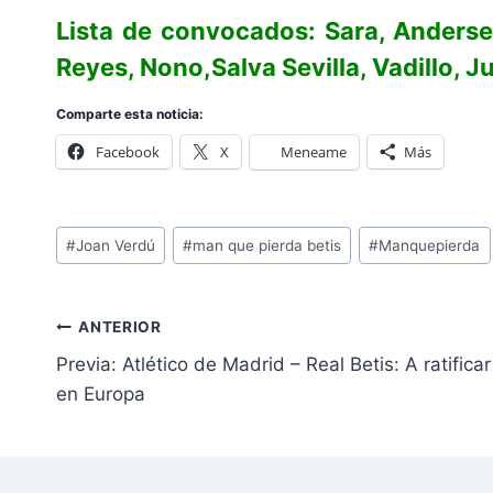
Lista de convocados: Sara, Andersen
Reyes, Nono,Salva Sevilla, Vadillo, J
Comparte esta noticia:
Facebook
X
Meneame
Más
Etiquetas
#
Joan Verdú
#
man que pierda betis
#
Manquepierda
de
la
Navegación
entrada:
ANTERIOR
de
Previa: Atlético de Madrid – Real Betis: A ratifica
entradas
en Europa