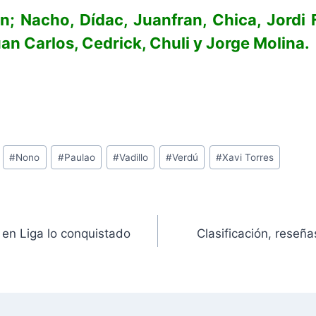
; Nacho, Dídac, Juanfran, Chica, Jordi Fi
uan Carlos, Cedrick, Chuli y Jorge Molina.
#
Nono
#
Paulao
#
Vadillo
#
Verdú
#
Xavi Torres
r en Liga lo conquistado
Clasificación, reseñ