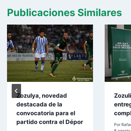
Publicaciones Similares
Zozulya, novedad
Zozul
destacada de la
entre
convocatoria para el
comp
partido contra el Dépor
Por
Rafae
8 agosto