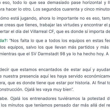
eso, todo lo que sea demasiado pase horizontal y lle
para hacer lo otro. Los segundos cuarenta y cinco minu
ómo está jugando, ahora lo importante no es eso, tamp
e creas que tienes, trabajar las virtudes y encontrar e
ertar el día del Villarreal CF, que es donde sí importa d
da?:
“Nos falta lo que a todos los equipos en estas fe
 los equipos, salvo los que llevan más partidos y má
mientras que el SV Darmstadt 98 ya lo ha hecho hoy. 
o decir que estamos encantados de estar aquí y ayuda
e nuestra presencia aquí les haya servido económica
ra, que es donde tiene que estar por historia. Al final
onstrucción. Ojalá les vaya muy bien”.
abe. Ojalá los entrenadores tuviéramos la potestad 
los minutos que teníamos pensado dar más allá del resu