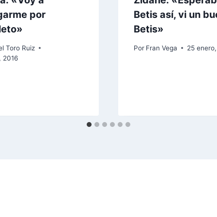
ia: «Voy a
Zidane: «Esperab
garme por
Betis así, vi un b
leto»
Betis»
l Toro Ruiz
Por
Fran Vega
25 enero,
, 2016