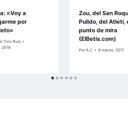
ia: «Voy a
Zou, del San Roqu
garme por
Pulido, del Atleti, 
leto»
punto de mira
(ElBetis.com)
l Toro Ruiz
, 2016
Por
A.C
8 marzo, 2011