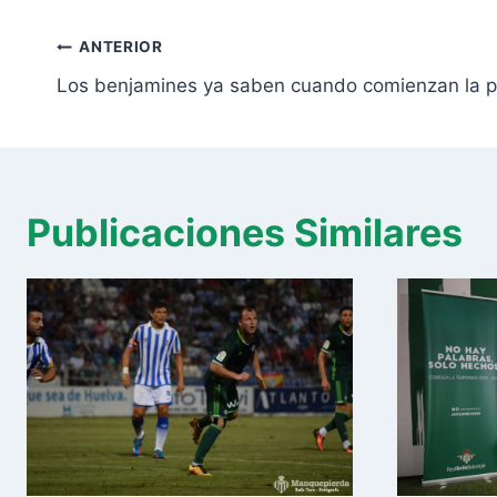
la
Navegación
entrada:
ANTERIOR
de
Los benjamines ya saben cuando comienzan la 
entradas
Publicaciones Similares