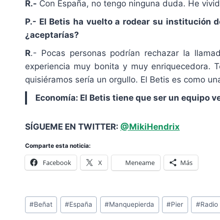
R.-
Con España, no tengo ninguna duda. He vivi
P.- El Betis ha vuelto a rodear su institució
¿aceptarías?
R
.- Pocas personas podrían rechazar la llam
experiencia muy bonita y muy enriquecedora. Te
quisiéramos sería un orgullo. El Betis es como un
Economía: El Betis tiene que ser un equipo 
SÍGUEME EN TWITTER:
@MikiHendrix
Comparte esta noticia:
Facebook
X
Meneame
Más
Etiquetas
#
Beñat
#
España
#
Manquepierda
#
Pier
#
Radio
de