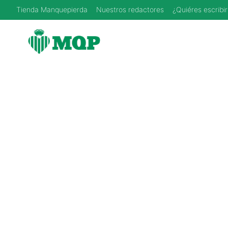
Saltar
Tienda Manquepierda
Nuestros redactores
¿Quiéres escribir
al
contenido