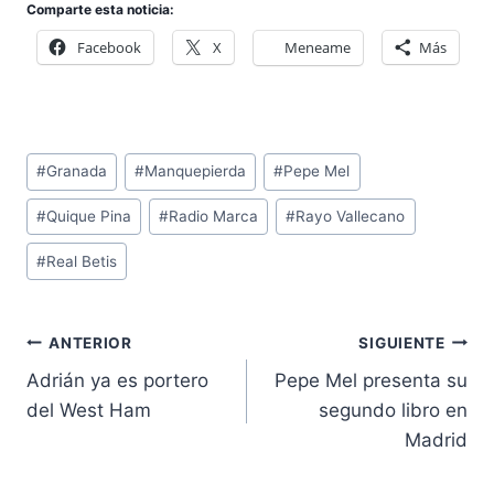
Comparte esta noticia:
Facebook
X
Meneame
Más
Etiquetas
#
Granada
#
Manquepierda
#
Pepe Mel
de
#
Quique Pina
#
Radio Marca
#
Rayo Vallecano
la
entrada:
#
Real Betis
Navegación
ANTERIOR
SIGUIENTE
de
Adrián ya es portero
Pepe Mel presenta su
entradas
del West Ham
segundo libro en
Madrid