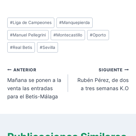
Etiquetas
#
Liga de Campeones
#
Manquepierda
de
#
Manuel Pellegrini
#
Montecastillo
#
Oporto
la
entrada:
#
Real Betis
#
Sevilla
Navegación
ANTERIOR
SIGUIENTE
de
Mañana se ponen a la
Rubén Pérez, de dos
entradas
venta las entradas
a tres semanas K.O
para el Betis-Málaga