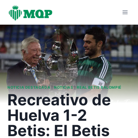
Saltar
al
contenido
NOTICIA DESTACADA
|
NOTICIAS
|
REAL BETIS BALOMPIÉ
Recreativo de
Huelva 1-2
Betis: El Betis