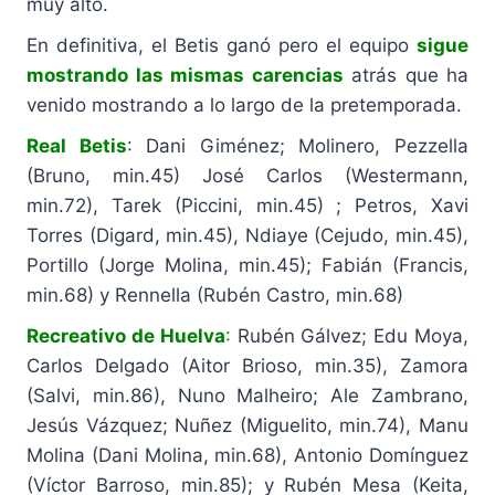
muy alto.
En definitiva, el Betis ganó pero el equipo
sigue
mostrando las mismas carencias
atrás que ha
venido mostrando a lo largo de la pretemporada.
Real Betis
: Dani Giménez; Molinero, Pezzella
(Bruno, min.45) José Carlos (Westermann,
min.72), Tarek (Piccini, min.45) ; Petros, Xavi
Torres (Digard, min.45), Ndiaye (Cejudo, min.45),
Portillo (Jorge Molina, min.45); Fabián (Francis,
min.68) y Rennella (Rubén Castro, min.68)
Recreativo de Huelva
:
Rubén Gálvez; Edu Moya,
Carlos Delgado (Aitor Brioso, min.35), Zamora
(Salvi, min.86), Nuno Malheiro; Ale Zambrano,
Jesús Vázquez; Nuñez (Miguelito, min.74), Manu
Molina (Dani Molina, min.68), Antonio Domínguez
(Víctor Barroso, min.85); y Rubén Mesa (Keita,