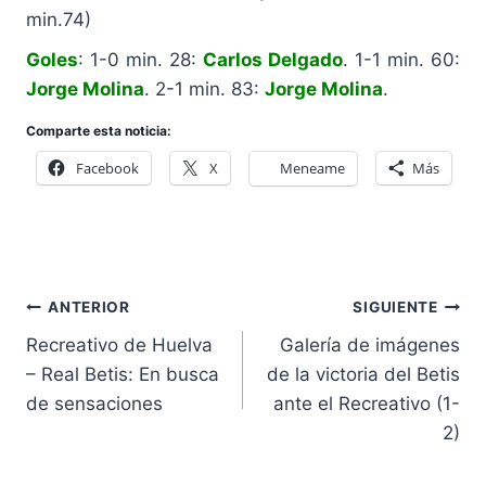
min.74)
Goles
: 1-0 min. 28:
Carlos Delgado
. 1-1 min. 60:
Jorge Molina
. 2-1 min. 83:
Jorge Molina
.
Comparte esta noticia:
Facebook
X
Meneame
Más
Navegación
ANTERIOR
SIGUIENTE
de
Recreativo de Huelva
Galería de imágenes
entradas
– Real Betis: En busca
de la victoria del Betis
de sensaciones
ante el Recreativo (1-
2)