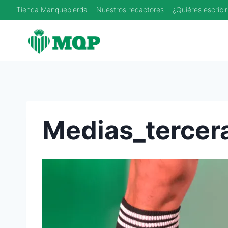
Saltar
Tienda Manquepierda
Nuestros redactores
¿Quiéres escribir
al
contenido
Medias_tercer