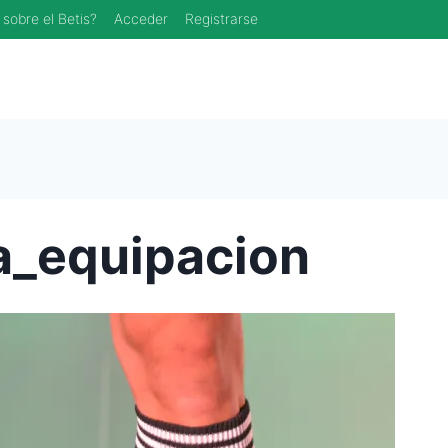
 sobre el Betis?
Acceder
Registrarse
a_equipacion