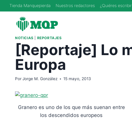
Saltar
Tienda Manquepierda
Nuestros redactores
¿Quiéres escribir
al
contenido
NOTICIAS
|
REPORTAJES
[Reportaje] Lo m
Europa
Por
Jorge M. González
15 mayo, 2013
Granero es uno de los que más suenan entre
los descendidos europeos