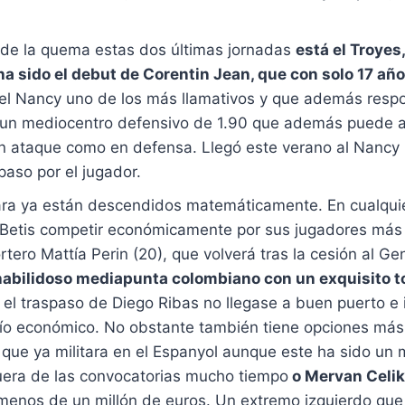
r de la quema estas dos últimas jornadas
está el Troyes
ha sido el debut de Corentin Jean, que con solo 17 añ
n el Nancy uno de los más llamativos y que además respo
), un mediocentro defensivo de 1.90 que además puede a
en ataque como en defensa. Llegó este verano al Nancy 
paso por el jugador.
ra ya están descendidos matemáticamente. En cualquier
 el Betis competir económicamente por sus jugadores más
tero Mattía Perin (20), que volverá tras la cesión al Ge
habilidoso mediapunta colombiano con un exquisito to
 el traspaso de Diego Ribas no llegase a buen puerto e 
erío económico. No obstante también tiene opciones más 
que ya militara en el Espanyol aunque este ha sido un m
fuera de las convocatorias mucho tiempo
o Mervan Celik 
or menos de un millón de euros. Un extremo izquierdo q