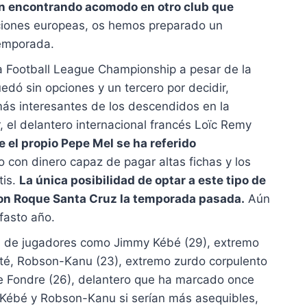
 encontrando acomodo en otro club que
ticiones europeas, os hemos preparado un
temporada.
a Football League Championship a pesar de la
dó sin opciones y un tercero por decidir,
más interesantes de los descendidos en la
, el delantero internacional francés Loïc Remy
 el propio Pepe Mel se ha referido
o con dinero capaz de pagar altas fichas y los
tis.
La única posibilidad de optar a este tipo de
ó con Roque Santa Cruz la temporada pasada.
Aún
fasto año.
llá de jugadores como Jimmy Kébé (29), extremo
té, Robson-Kanu (23), extremo zurdo corpulento
e Fondre (26), delantero que ha marcado once
 Kébé y Robson-Kanu si serían más asequibles,