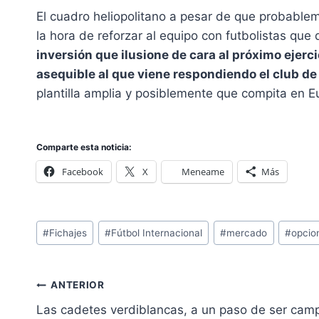
El cuadro heliopolitano a pesar de que probablem
la hora de reforzar al equipo con futbolistas que
inversión que ilusione de cara al próximo ejerci
asequible al que viene respondiendo el club de
plantilla amplia y posiblemente que compita en E
Comparte esta noticia:
Facebook
X
Meneame
Más
Etiquetas
#
Fichajes
#
Fútbol Internacional
#
mercado
#
opcio
de
la
Navegación
entrada:
ANTERIOR
de
Las cadetes verdiblancas, a un paso de ser ca