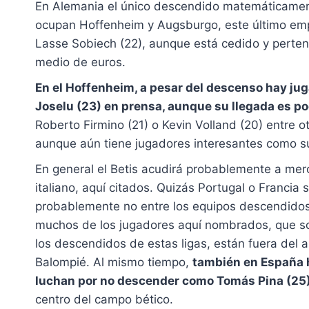
En Alemania el único descendido matemáticamente 
ocupan Hoffenheim y Augsburgo, este último empa
Lasse Sobiech (22), aunque está cedido y pertene
medio de euros.
En el Hoffenheim, a pesar del descenso hay ju
Joselu (23) en prensa, aunque su llegada es poc
Roberto Firmino (21) o Kevin Volland (20) entre 
aunque aún tiene jugadores interesantes como su l
En general el Betis acudirá probablemente a mer
italiano, aquí citados. Quizás Portugal o Franci
probablemente no entre los equipos descendidos.
muchos de los jugadores aquí nombrados, que son
los descendidos de estas ligas, están fuera del 
Balompié. Al mismo tiempo,
también en España h
luchan por no descender como Tomás Pina (25), 
centro del campo bético.