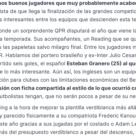
nos buenos jugadores que muy probablemente acaben
ista de que llega la finalización de las grandes compe
s interesantes entre los equipos que descienden esta 
onde un sorprendente QPR disputará el año que viene l
esta temporada. Sus acompañantes, un Reading que se que
las papeletas salvo milagro final. Entre los jugadores 
. Hablamos del portero brasileño y ex-Inter Julio Cesar
rtido seis goles, el español
Esteban Granero (25) al que
e lo más interesante. Aún así, los ingleses son un equip
ción para clubes con las limitaciones económicas del Be
esión con ficha compartida al estilo de lo que ocurri
utbolistas tengan, que no serán pocos a pesar de su ne
ng a la hora de mejorar la plantilla verdiblanca más a
parecido físicamente a su compatriota Frederic Kanou
ste año gracias a sus jugadas por el costado o Adam L
más del presupuesto verdiblanco a pesar del descenso,