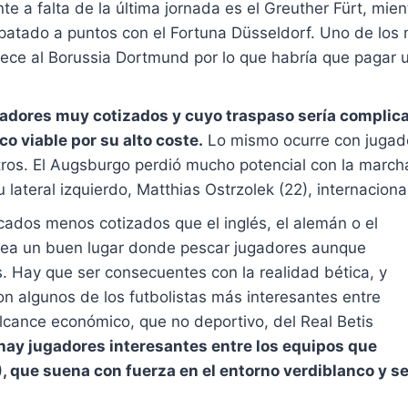
a falta de la última jornada es el Greuther Fürt, mient
tado a puntos con el Fortuna Düsseldorf. Uno de los má
ce al Borussia Dortmund por lo que habría que pagar un
gadores muy cotizados y cuyo traspaso sería complica
o viable por su alto coste.
Lo mismo ocurre con jugad
otros. El Augsburgo perdió mucho potencial con la march
ateral izquierdo, Matthias Ostrzolek (22), internacional
cados menos cotizados que el inglés, el alemán o el
a sea un buen lugar donde pescar jugadores aunque
 Hay que ser consecuentes con la realidad bética, y
 algunos de los futbolistas más interesantes entre
alcance económico, que no deportivo, del Real Betis
ay jugadores interesantes entre los equipos que
que suena con fuerza en el entorno verdiblanco y ser