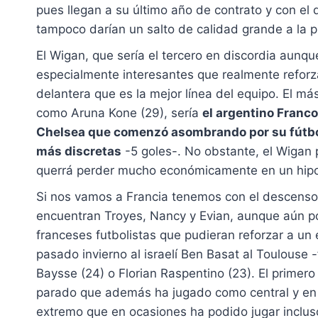
pues llegan a su último año de contrato y con el
tampoco darían un salto de calidad grande a la pl
El Wigan, que sería el tercero en discordia aun
especialmente interesantes que realmente reforza
delantera que es la mejor línea del equipo. El má
como Aruna Kone (29), sería
el argentino Franco
Chelsea que comenzó asombrando por su fútbol
más discretas
-5 goles-. No obstante, el Wigan
querrá perder mucho económicamente en un hipot
Si nos vamos a Francia tenemos con el descenso y
encuentran Troyes, Nancy y Evian, aunque aún p
franceses futbolistas que pudieran reforzar a un 
pasado invierno al israelí Ben Basat al Toulouse 
Baysse (24) o Florian Raspentino (23). El primero 
parado que además ha jugado como central y en a
extremo que en ocasiones ha podido jugar inclus