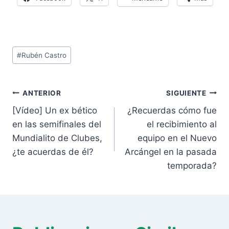
Etiquetas
#
Rubén Castro
de
la
Navegación
entrada:
ANTERIOR
SIGUIENTE
de
[Vídeo] Un ex bético
¿Recuerdas cómo fue
entradas
en las semifinales del
el recibimiento al
Mundialito de Clubes,
equipo en el Nuevo
¿te acuerdas de él?
Arcángel en la pasada
temporada?