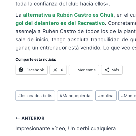
toda la confianza del club hacia ellos».
La
alternativa a Rubén Castro es Chuli
, en el 
gol del delantero ex del Recreativo
. Concretame
asemeja a Rubén Castro de todos los de la planti
sale de inicio, tengo absoluta tranquilidad de 
ganar, un entrenador está vendido. Lo que veo es
Comparte esta noticia:
Facebook
X
Meneame
Más
Etiquetas
#
lesionados betis
#
Manquepierda
#
molina
#
Monte
de
la
Navegación
entrada:
ANTERIOR
de
Impresionante vídeo, Un derbi cualquiera