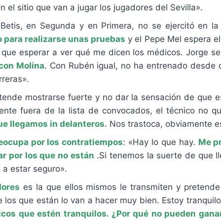
l sitio que van a jugar los jugadores del Sevilla».
Betis, en Segunda y en Primera, no se ejercitó en la
 para realizarse unas pruebas
y el Pepe Mel espera el
 que esperar a ver qué me dicen los médicos. Jorge 
con Molina
. Con Rubén igual, no ha entrenado desde
rreras».
tende mostrarse fuerte y no dar la sensación de que es
te fuera de la lista de convocados, el técnico no qui
ue llegamos in delanteros
. Nos trastoca, obviamente e
reocupa por los contratiempos
: «Hay lo que hay.
Me pr
r por los que no están
.Si tenemos la suerte de que l
 a estar seguro».
dores
es la que ellos mismos le transmiten y pretende 
e los que están lo van a hacer muy bien. Estoy tranquil
ticos que estén tranquilos. ¿Por qué no pueden ganar