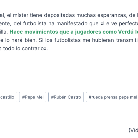
cual, el míster tiene depositadas muchas esperanzas, d
nte, del futbolista ha manifestado que «Le ve perfec
lla.
Hace movimientos que a jugadores como Verdú le
que lo hará bien. Si los futbolistas me hubieran transm
 todo lo contrario».
castillo
#
Pepe Mel
#
Rubén Castro
#
rueda prensa pepe mel
(Ví