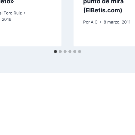
leto»
punto de mira
(ElBetis.com)
l Toro Ruiz
, 2016
Por
A.C
8 marzo, 2011