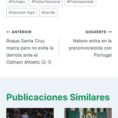
#
Fichajes
#
Fútbol Nacional
#
Pretemporada
de
#
Salvador Agra
#
Sevilla
la
entrada:
Navegación
ANTERIOR
SIGUIENTE
de
Roque Santa Cruz
Nelson entra en la
entradas
marca pero no evita la
preconvocatoria con
derrota ante el
Portugal
Oldham Athletic (2-1)
Publicaciones Similares