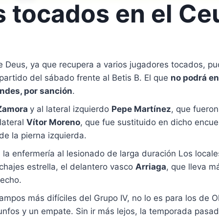
s tocados en el Ce
de Deus, ya que recupera a varios jugadores tocados, p
l partido del sábado frente al Betis B. El que
no podrá en
ndes, por sanción
.
Zamora
y al lateral izquierdo
Pepe Martínez
, que fueron
lateral
Vítor Moreno
, que fue sustituido en dicho encu
de la pierna izquierda.
 la enfermería al lesionado de larga duración Los local
ichajes estrella, el delantero vasco
Arriaga
, que lleva m
recho.
mpos más difíciles del Grupo IV, no lo es para los de Ol
riunfos y un empate. Sin ir más lejos, la temporada pasa