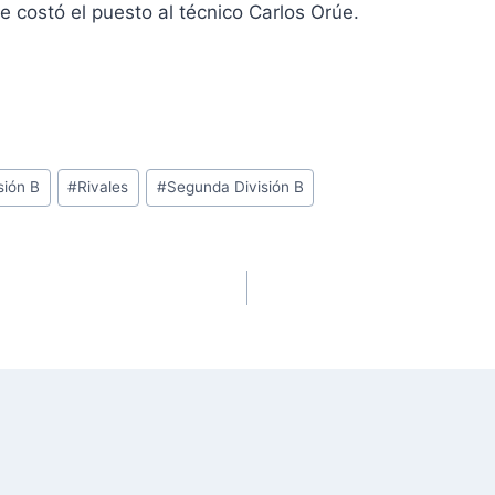
le costó el puesto al técnico Carlos Orúe.
sión B
#
Rivales
#
Segunda División B