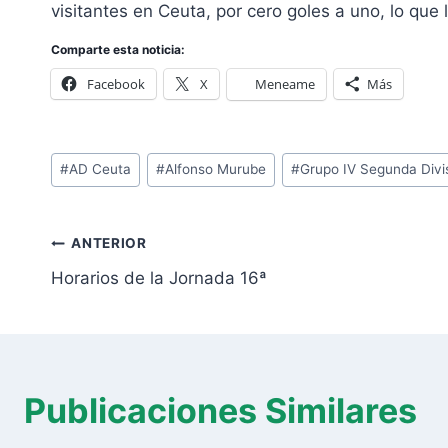
visitantes en Ceuta, por cero goles a uno, lo que 
Comparte esta noticia:
Facebook
X
Meneame
Más
Etiquetas
#
AD Ceuta
#
Alfonso Murube
#
Grupo IV Segunda Divi
de
la
Navegación
entrada:
ANTERIOR
de
Horarios de la Jornada 16ª
entradas
Publicaciones Similares