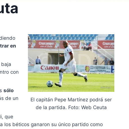
uta
udiendo
trar en
 baja
entro con
es
sólo
ás de un
El capitán Pepe Martínez podrá ser
de la partida. Foto: Web Ceuta
i, que
da los béticos ganaron su único partido como