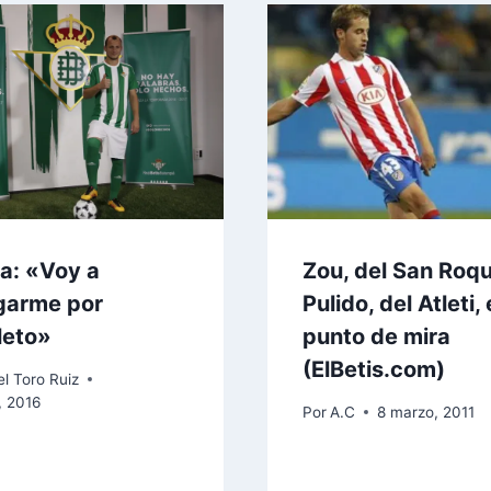
ia: «Voy a
Zou, del San Roqu
garme por
Pulido, del Atleti, 
leto»
punto de mira
(ElBetis.com)
l Toro Ruiz
, 2016
Por
A.C
8 marzo, 2011