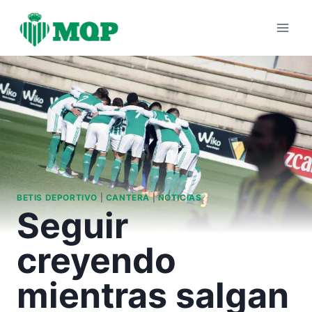
Saltar
al
contenido
BETIS DEPORTIVO
|
CANTERA
|
NOTICIAS
Seguir
creyendo
mientras salgan