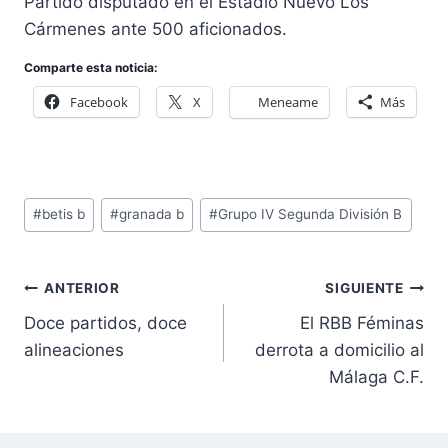
Partido disputado en el Estadio Nuevo Los
Cármenes ante 500 aficionados.
Comparte esta noticia:
Facebook
X
Meneame
Más
Etiquetas
#
betis b
#
granada b
#
Grupo IV Segunda División B
de
la
Navegación
entrada:
ANTERIOR
SIGUIENTE
de
Doce partidos, doce
El RBB Féminas
entradas
alineaciones
derrota a domicilio al
Málaga C.F.